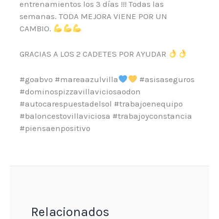
entrenamientos los 3 días !!! Todas las
semanas. TODA MEJORA VIENE POR UN
CAMBIO.
GRACIAS A LOS 2 CADETES POR AYUDAR
#goabvo #mareaazulvilla
#asisaseguros
#dominospizzavillaviciosaodon
#autocarespuestadelsol #trabajoenequipo
#baloncestovillaviciosa #trabajoyconstancia
#piensaenpositivo
Relacionados