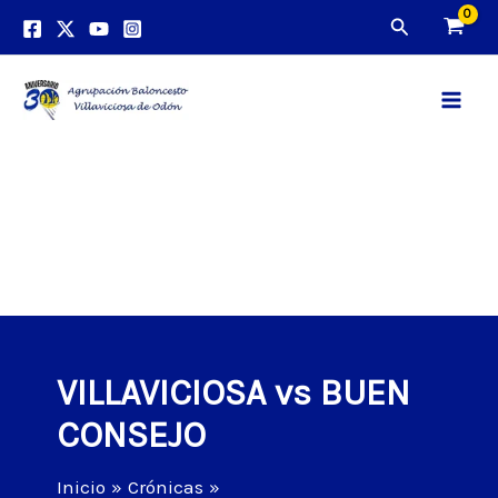
Ir
Buscar
al
contenido
Main
Men
VILLAVICIOSA vs BUEN
CONSEJO
Inicio
Crónicas