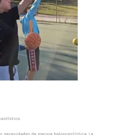
estístico.
s necesidades de mejora baloncestística. La