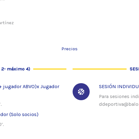
artínez
Precios
 2- máximo 4)
SES
+ jugador ABVO)x Jugador
SESIÓN INDIVIDU
Para sesiones ind
.
ddeportiva@balo
or (Solo socios)
’.