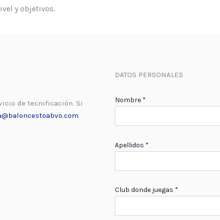
vel y objetivos.
DATOS PERSONALES
Nombre *
cio de tecnificación. Si
a@baloncestoabvo.com
Apellidos *
Club donde juegas *