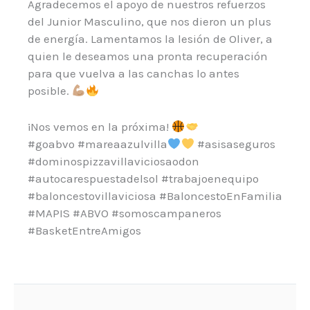
Agradecemos el apoyo de nuestros refuerzos
del Junior Masculino, que nos dieron un plus
de energía. Lamentamos la lesión de Oliver, a
quien le deseamos una pronta recuperación
para que vuelva a las canchas lo antes
posible.
¡Nos vemos en la próxima!
#goabvo #mareaazulvilla
#asisaseguros
#dominospizzavillaviciosaodon
#autocarespuestadelsol #trabajoenequipo
#baloncestovillaviciosa #BaloncestoEnFamilia
#MAPIS #ABVO #somoscampaneros
#BasketEntreAmigos