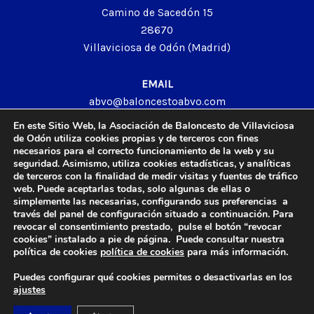
Camino de Sacedón 15
28670
Villaviciosa de Odón (Madrid)
EMAIL
abvo@baloncestoabvo.com
TELÉFONO
En este Sitio Web, la Asociación de Baloncesto de Villaviciosa
916 657 426
de Odón utiliza cookies propias y de terceros con fines
necesarios para el correcto funcionamiento de la web y su
seguridad. Asimismo, utiliza cookies estadísticas, y analíticas
de terceros con la finalidad de medir visitas y fuentes de tráfico
web. Puede aceptarlas todas, solo algunas de ellas o
© 2024 Agrupación Baloncesto de Villaviciosa de Odón.
simplemente las necesarias, configurando sus preferencias a
través del panel de configuración situado a continuación. Para
Aviso Legal
revocar el consentimiento prestado, pulse el botón “revocar
Política de Privacidad
cookies” instalado a pie de página. Puede consultar nuestra
Política de Cookies
política de cookies
política de cookies
para más información.
Contacto
Puedes configurar qué cookies permites o desactivarlas en los
ajustes
Diseño y Desarrollo web by
Imagar Solutions
Company
.