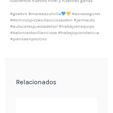
subiremos nuestro nivel y nuestras ganas.
#goabvo #mareaazulvilla
#asisaseguros
#dominospizzavillaviciosaodon #jarmauto
#autocarespuestadelsol #trabajoenequipo
#baloncestovillaviciosa #trabajoyconstancia
#piensaenpositivo
Relacionados