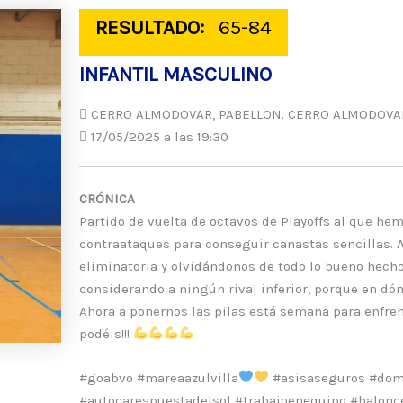
RESULTADO:
65-84
INFANTIL MASCULINO
CERRO ALMODOVAR, PABELLON. CERRO ALMODOVAR,
17/05/2025 a las 19:30
CRÓNICA
Partido de vuelta de octavos de Playoffs al que h
contraataques para conseguir canastas sencillas. A 
eliminatoria y olvidándonos de todo lo bueno hecho
considerando a ningún rival inferior, porque en dó
Ahora a ponernos las pilas está semana para enfren
podéis!!!
#goabvo #mareaazulvilla
#asisaseguros #domi
#autocarespuestadelsol #trabajoenequipo #balonce