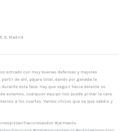
 9, Madrid
emos entrado con muy buenas defensas y mejores
partir de ahí, pájara total, dando por ganada la
 durante esta fase. Hay que seguir hacia delante no
nde estamos, cualquier equipo nos puede pintar la cara.
tarnos a los cuartos. Vamos chicos que se que sabéis y
nospizzavillaviciosaodon #jarmauto
stovillaviciosa #trabajoyconstancia #piensaenpositivo