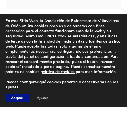
En este Sitio Web, la Asociación de Baloncesto de Villaviciosa
de Odón utiliza cookies propias y de terceros con fines
necesarios para el correcto funcionamiento de la web y su
seguridad. Asimismo, utiliza cookies estadísticas, y analíticas
de terceros con la finalidad de medir visitas y fuentes de tráfico
web. Puede aceptarlas todas, solo algunas de ellas o
simplemente las necesarias, configurando sus preferencias a
través del panel de configuración situado a continuación. Para
revocar el consentimiento prestado, pulse el botón “revocar
cookies” instalado a pie de página. Puede consultar nuestra
DIRECCIÓN
política de cookies
política de cookies
para más información.
Camino de Sacedón 15
Puedes configurar qué cookies permites o desactivarlas en los
28670
ajustes
Villaviciosa de Odón (Madrid)
Aceptar
Ajustes
EMAIL
abvo@baloncestoabvo.com
TELÉFONO
916 657 426