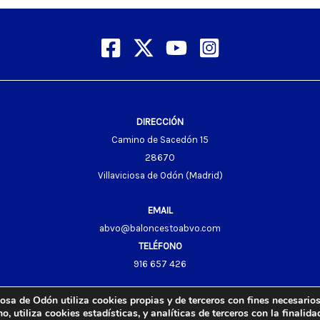
DIRECCIÓN
Camino de Sacedón 15
28670
Villaviciosa de Odón (Madrid)
EMAIL
abvo@baloncestoabvo.com
TELÉFONO
916 657 426
osa de Odón utiliza cookies propias y de terceros con fines necesarios
 utiliza cookies estadísticas, y analíticas de terceros con la finalida