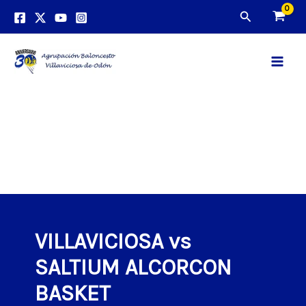
Ir
Buscar
al
contenido
Main
Men
VILLAVICIOSA vs
SALTIUM ALCORCON
BASKET