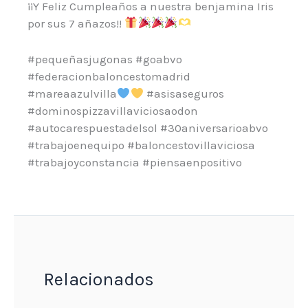
¡¡Y Feliz Cumpleaños a nuestra benjamina Iris
por sus 7 añazos!!
#pequeñasjugonas #goabvo
#federacionbaloncestomadrid
#mareaazulvilla
#asisaseguros
#dominospizzavillaviciosaodon
#autocarespuestadelsol #30aniversarioabvo
#trabajoenequipo #baloncestovillaviciosa
#trabajoyconstancia #piensaenpositivo
Relacionados