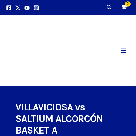
Ir
Buscar
al
contenido
Main
Men
VILLAVICIOSA vs
SALTIUM ALCORCÓN
BASKET A