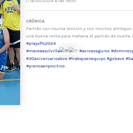
18/05/2024 a las 19:00
CRÓNICA
Partido con mucha tensión y con muchos altibajo
una buena renta para mañana al partido de vuelta
#playoffs2024
#mareaazulvilla
#asisaseguros
#dominosp
#30aniversarioabvo
#trabajoenequipo
#gobavo
#ba
#piensaenpositivo