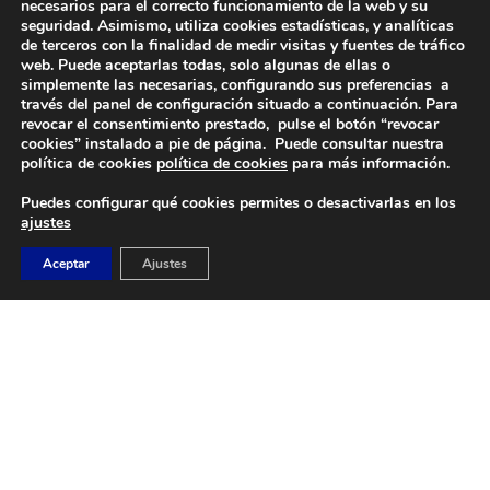
necesarios para el correcto funcionamiento de la web y su
seguridad. Asimismo, utiliza cookies estadísticas, y analíticas
de terceros con la finalidad de medir visitas y fuentes de tráfico
web. Puede aceptarlas todas, solo algunas de ellas o
simplemente las necesarias, configurando sus preferencias a
DIRECCIÓN
través del panel de configuración situado a continuación. Para
revocar el consentimiento prestado, pulse el botón “revocar
Camino de Sacedón 15
cookies” instalado a pie de página. Puede consultar nuestra
28670
política de cookies
política de cookies
para más información.
Villaviciosa de Odón (Madrid)
Puedes configurar qué cookies permites o desactivarlas en los
ajustes
EMAIL
Aceptar
Ajustes
abvo@baloncestoabvo.com
TELÉFONO
916 657 426
© 2024 Agrupación Baloncesto de Villaviciosa de Odón.
Aviso Legal
Política de Privacidad