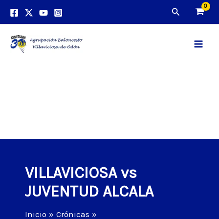
Ir
Buscar
al
contenido
Main
Men
VILLAVICIOSA vs
JUVENTUD ALCALA
Inicio
Crónicas