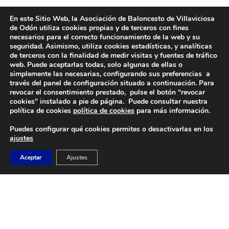
En este Sitio Web, la Asociación de Baloncesto de Villaviciosa
de Odón utiliza cookies propias y de terceros con fines
necesarios para el correcto funcionamiento de la web y su
seguridad. Asimismo, utiliza cookies estadísticas, y analíticas
de terceros con la finalidad de medir visitas y fuentes de tráfico
web. Puede aceptarlas todas, solo algunas de ellas o
simplemente las necesarias, configurando sus preferencias a
través del panel de configuración situado a continuación. Para
revocar el consentimiento prestado, pulse el botón “revocar
DIRECCIÓN
cookies” instalado a pie de página. Puede consultar nuestra
Camino de Sacedón 15
política de cookies
política de cookies
para más información.
28670
Puedes configurar qué cookies permites o desactivarlas en los
Villaviciosa de Odón (Madrid)
ajustes
EMAIL
Aceptar
Ajustes
abvo@baloncestoabvo.com
TELÉFONO
916 657 426