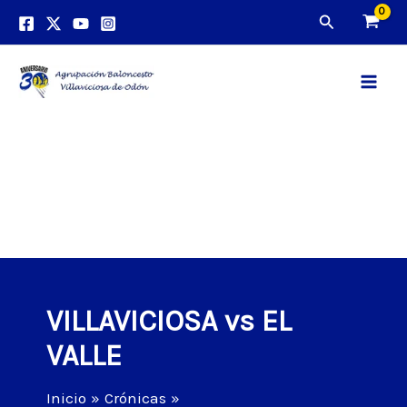
Ir
Buscar
al
contenido
Main
Men
VILLAVICIOSA vs EL
VALLE
Inicio
Crónicas