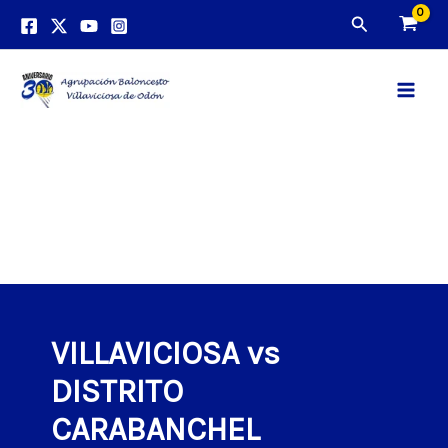
Ir
Buscar
al
contenido
Main
Men
VILLAVICIOSA vs
DISTRITO
CARABANCHEL