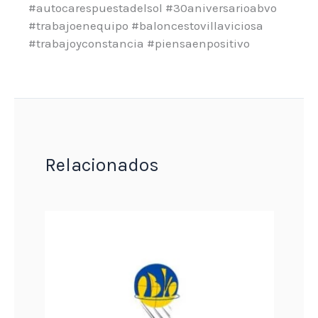
#autocarespuestadelsol #30aniversarioabvo
#trabajoenequipo #baloncestovillaviciosa
#trabajoyconstancia #piensaenpositivo
Relacionados