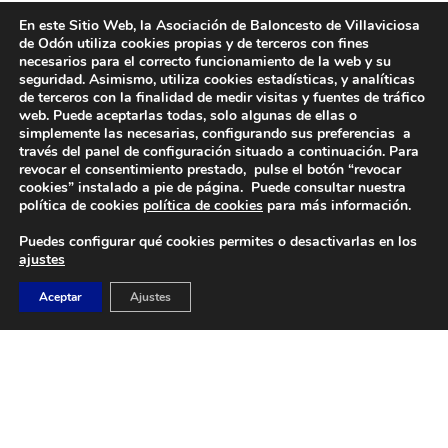
En este Sitio Web, la Asociación de Baloncesto de Villaviciosa
de Odón utiliza cookies propias y de terceros con fines
necesarios para el correcto funcionamiento de la web y su
seguridad. Asimismo, utiliza cookies estadísticas, y analíticas
de terceros con la finalidad de medir visitas y fuentes de tráfico
web. Puede aceptarlas todas, solo algunas de ellas o
simplemente las necesarias, configurando sus preferencias a
través del panel de configuración situado a continuación. Para
revocar el consentimiento prestado, pulse el botón “revocar
DIRECCIÓN
cookies” instalado a pie de página. Puede consultar nuestra
Camino de Sacedón 15
política de cookies
política de cookies
para más información.
28670
Puedes configurar qué cookies permites o desactivarlas en los
Villaviciosa de Odón (Madrid)
ajustes
EMAIL
Aceptar
Ajustes
abvo@baloncestoabvo.com
TELÉFONO
916 657 426