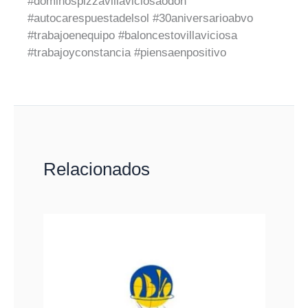
#dominospizzavillaviciosaodon
#autocarespuestadelsol #30aniversarioabvo
#trabajoenequipo #baloncestovillaviciosa
#trabajoyconstancia #piensaenpositivo
Relacionados