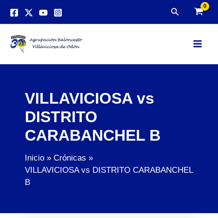
Ir
Buscar
al
contenido
Main
Men
VILLAVICIOSA vs
DISTRITO
CARABANCHEL B
Inicio
Crónicas
VILLAVICIOSA vs DISTRITO CARABANCHEL
B