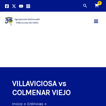
Ir
Buscar
al
contenido
Main
Men
VILLAVICIOSA vs
COLMENAR VIEJO
Inicio
Crónicas