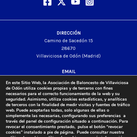
DIRECCIÓN
Camino de Sacedón 15
28670
Villaviciosa de Odón (Madrid)
EMAIL
abvo@baloncestoabvo.com
En este Sitio Web, la Asociación de Baloncesto de Villaviciosa
TELÉFONO
de Odón utiliza cookies propias y de terceros con fines
necesarios para el correcto funcionamiento de la web y su
916 657 426
seguridad. Asimismo, utiliza cookies estadísticas, y analíticas
de terceros con la finalidad de medir visitas y fuentes de tráfico
web. Puede aceptarlas todas, solo algunas de ellas o
simplemente las necesarias, configurando sus preferencias a
través del panel de configuración situado a continuación. Para
© 2024 Agrupación Baloncesto de Villaviciosa de Odón.
revocar el consentimiento prestado, pulse el botón “revocar
Aviso Legal
cookies” instalado a pie de página. Puede consultar nuestra
Política de Privacidad