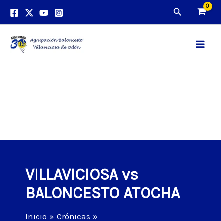
Ir
Buscar
al
contenido
Main
Men
VILLAVICIOSA vs
BALONCESTO ATOCHA
Inicio
Crónicas