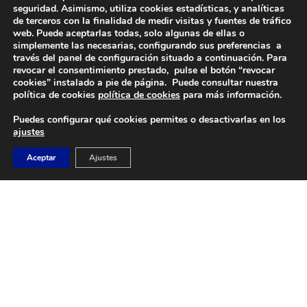
seguridad. Asimismo, utiliza cookies estadísticas, y analíticas
de terceros con la finalidad de medir visitas y fuentes de tráfico
web. Puede aceptarlas todas, solo algunas de ellas o
simplemente las necesarias, configurando sus preferencias a
través del panel de configuración situado a continuación. Para
revocar el consentimiento prestado, pulse el botón “revocar
DIRECCIÓN
cookies” instalado a pie de página. Puede consultar nuestra
Camino de Sacedón 15
política de cookies
política de cookies
para más información.
28670
Puedes configurar qué cookies permites o desactivarlas en los
Villaviciosa de Odón (Madrid)
ajustes
EMAIL
Aceptar
Ajustes
abvo@baloncestoabvo.com
TELÉFONO
916 657 426
© 2024 Agrupación Baloncesto de Villaviciosa de Odón.
Aviso Legal
Política de Privacidad