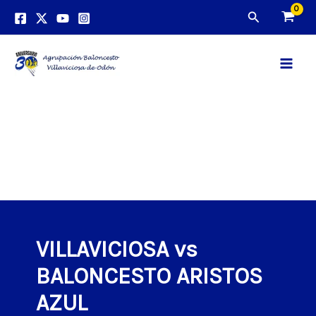
Ir
Buscar
al
contenido
Main
Men
VILLAVICIOSA vs
BALONCESTO ARISTOS
AZUL