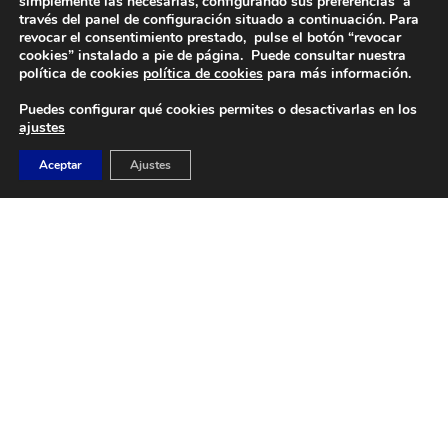
simplemente las necesarias, configurando sus preferencias a
través del panel de configuración situado a continuación. Para
revocar el consentimiento prestado, pulse el botón “revocar
DIRECCIÓN
cookies” instalado a pie de página. Puede consultar nuestra
Camino de Sacedón 15
política de cookies
política de cookies
para más información.
28670
Puedes configurar qué cookies permites o desactivarlas en los
Villaviciosa de Odón (Madrid)
ajustes
EMAIL
Aceptar
Ajustes
abvo@baloncestoabvo.com
TELÉFONO
916 657 426
© 2024 Agrupación Baloncesto de Villaviciosa de Odón.
Aviso Legal
Política de Privacidad
Política de Cookies
Contacto