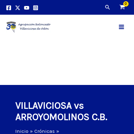
Ir
Buscar
al
contenido
Main
Men
VILLAVICIOSA vs
ARROYOMOLINOS C.B.
Inicio
Crónicas