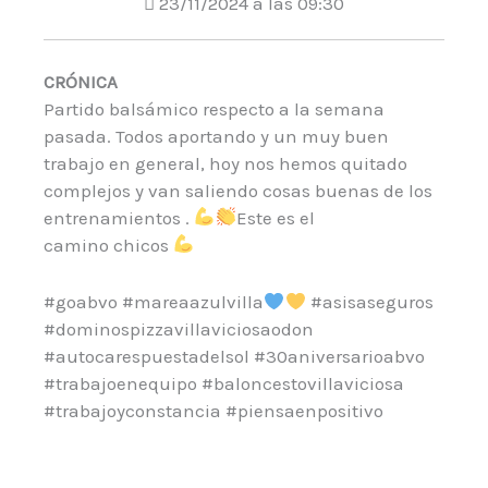
23/11/2024 a las 09:30
CRÓNICA
Partido balsámico respecto a la semana
pasada. Todos aportando y un muy buen
trabajo en general, hoy nos hemos quitado
complejos y van saliendo cosas buenas de los
entrenamientos .
Este es el
camino chicos
#goabvo #mareaazulvilla
#asisaseguros
#dominospizzavillaviciosaodon
#autocarespuestadelsol #30aniversarioabvo
#trabajoenequipo #baloncestovillaviciosa
#trabajoyconstancia #piensaenpositivo