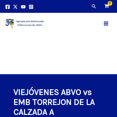
Ir
Buscar
al
contenido
Main
Men
VIEJÓVENES ABVO vs
EMB TORREJON DE LA
CALZADA A