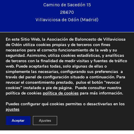
Camino de Sacedón 15
28670
Villaviciosa de Odón (Madrid)
EMAIL
En este Sitio Web, la Asociación de Baloncesto de Villaviciosa
abvo@baloncestoabvo.com
de Odón utiliza cookies propias y de terceros con fines
necesarios para el correcto funcionamiento de la web y su
TELÉFONO
seguridad. Asimismo, utiliza cookies estadísticas, y analíticas
916 657 426
de terceros con la finalidad de medir visitas y fuentes de tráfico
web. Puede aceptarlas todas, solo algunas de ellas o
simplemente las necesarias, configurando sus preferencias a
través del panel de configuración situado a continuación. Para
revocar el consentimiento prestado, pulse el botón “revocar
© 2024 Agrupación Baloncesto de Villaviciosa de Odón.
cookies” instalado a pie de página. Puede consultar nuestra
Aviso Legal
política de cookies
política de cookies
para más información.
Política de Privacidad
Puedes configurar qué cookies permites o desactivarlas en los
Política de Cookies
ajustes
Contacto
Aceptar
Ajustes
Diseño y Desarrollo web by
Imagar Solutions
Company
.