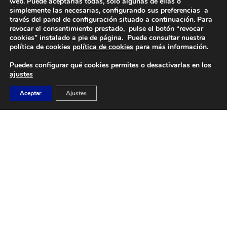
web. Puede aceptarlas todas, solo algunas de ellas o
simplemente las necesarias, configurando sus preferencias a
través del panel de configuración situado a continuación. Para
revocar el consentimiento prestado, pulse el botón “revocar
DIRECCIÓN
cookies” instalado a pie de página. Puede consultar nuestra
Camino de Sacedón 15
política de cookies
política de cookies
para más información.
28670
Puedes configurar qué cookies permites o desactivarlas en los
Villaviciosa de Odón (Madrid)
ajustes
EMAIL
Aceptar
Ajustes
abvo@baloncestoabvo.com
TELÉFONO
916 657 426
© 2024 Agrupación Baloncesto de Villaviciosa de Odón.
Aviso Legal
Política de Privacidad
Política de Cookies
Contacto