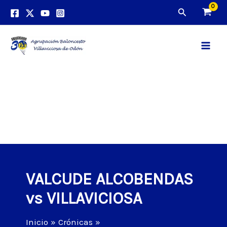
Ir
Buscar
al
contenido
Main
Men
VALCUDE ALCOBENDAS
vs VILLAVICIOSA
Inicio
Crónicas