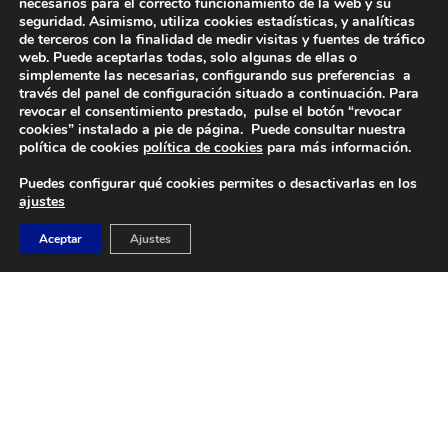
necesarios para el correcto funcionamiento de la web y su
seguridad. Asimismo, utiliza cookies estadísticas, y analíticas
de terceros con la finalidad de medir visitas y fuentes de tráfico
web. Puede aceptarlas todas, solo algunas de ellas o
simplemente las necesarias, configurando sus preferencias a
través del panel de configuración situado a continuación. Para
revocar el consentimiento prestado, pulse el botón “revocar
DIRECCIÓN
cookies” instalado a pie de página. Puede consultar nuestra
Camino de Sacedón 15
política de cookies
política de cookies
para más información.
28670
Puedes configurar qué cookies permites o desactivarlas en los
Villaviciosa de Odón (Madrid)
ajustes
EMAIL
Aceptar
Ajustes
abvo@baloncestoabvo.com
TELÉFONO
916 657 426
© 2024 Agrupación Baloncesto de Villaviciosa de Odón.
Aviso Legal