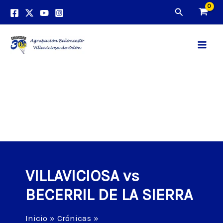
Ir
Buscar
al
contenido
Main
Men
VILLAVICIOSA vs
BECERRIL DE LA SIERRA
Inicio
Crónicas