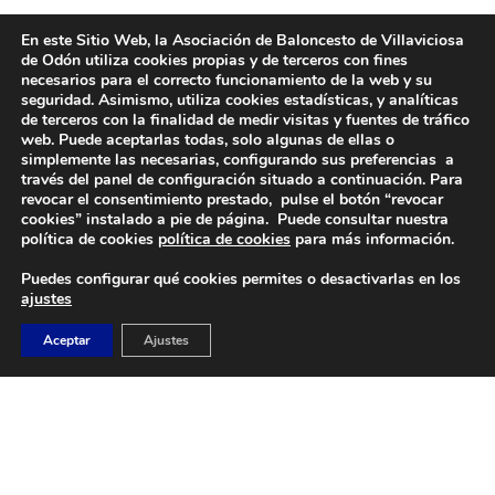
En este Sitio Web, la Asociación de Baloncesto de Villaviciosa
de Odón utiliza cookies propias y de terceros con fines
necesarios para el correcto funcionamiento de la web y su
seguridad. Asimismo, utiliza cookies estadísticas, y analíticas
de terceros con la finalidad de medir visitas y fuentes de tráfico
web. Puede aceptarlas todas, solo algunas de ellas o
simplemente las necesarias, configurando sus preferencias a
través del panel de configuración situado a continuación. Para
revocar el consentimiento prestado, pulse el botón “revocar
cookies” instalado a pie de página. Puede consultar nuestra
DIRECCIÓN
política de cookies
política de cookies
para más información.
Camino de Sacedón 15
Puedes configurar qué cookies permites o desactivarlas en los
28670
ajustes
Villaviciosa de Odón (Madrid)
Aceptar
Ajustes
EMAIL
abvo@baloncestoabvo.com
TELÉFONO
916 657 426