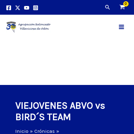
Ir
Buscar
al
contenido
Main
Men
VIEJOVENES ABVO vs
BIRD´S TEAM
Inicio
Crónicas