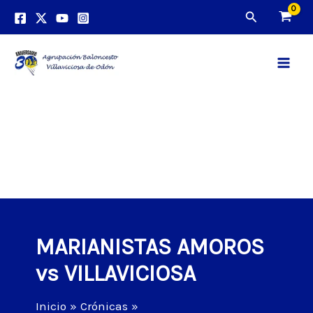
Ir
Buscar
al
contenido
Main
Men
MARIANISTAS AMOROS
vs VILLAVICIOSA
Inicio
Crónicas