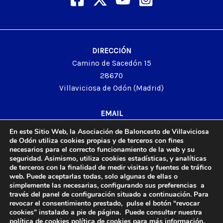
DIRECCIÓN
Camino de Sacedón 15
28670
Villaviciosa de Odón (Madrid)
EMAIL
abvo@baloncestoabvo.com
En este Sitio Web, la Asociación de Baloncesto de Villaviciosa
TELÉFONO
de Odón utiliza cookies propias y de terceros con fines
necesarios para el correcto funcionamiento de la web y su
916 657 426
seguridad. Asimismo, utiliza cookies estadísticas, y analíticas
de terceros con la finalidad de medir visitas y fuentes de tráfico
web. Puede aceptarlas todas, solo algunas de ellas o
simplemente las necesarias, configurando sus preferencias a
través del panel de configuración situado a continuación. Para
© 2024 Agrupación Baloncesto de Villaviciosa de Odón.
revocar el consentimiento prestado, pulse el botón “revocar
Aviso Legal
cookies” instalado a pie de página. Puede consultar nuestra
Política de Privacidad
política de cookies
política de cookies
para más información.