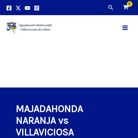
Ir
Buscar
al
contenido
Main
Men
MAJADAHONDA
NARANJA vs
VILLAVICIOSA