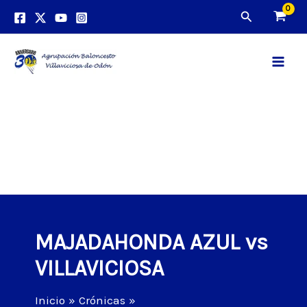
Ir
Buscar
al
contenido
Main
Men
MAJADAHONDA AZUL vs
VILLAVICIOSA
Inicio
Crónicas