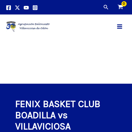
Ir
Buscar
al
contenido
Main
Men
FENIX BASKET CLUB
BOADILLA vs
VILLAVICIOSA