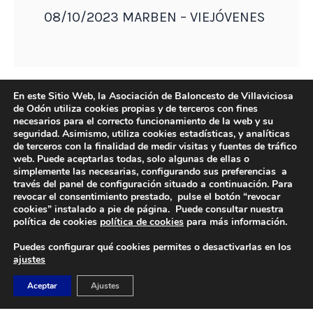
08/10/2023 MARBEN – VIEJÓVENES
En este Sitio Web, la Asociación de Baloncesto de Villaviciosa
de Odón utiliza cookies propias y de terceros con fines
necesarios para el correcto funcionamiento de la web y su
seguridad. Asimismo, utiliza cookies estadísticas, y analíticas
de terceros con la finalidad de medir visitas y fuentes de tráfico
web. Puede aceptarlas todas, solo algunas de ellas o
simplemente las necesarias, configurando sus preferencias a
través del panel de configuración situado a continuación. Para
revocar el consentimiento prestado, pulse el botón “revocar
cookies” instalado a pie de página. Puede consultar nuestra
DIRECCIÓN
política de cookies
política de cookies
para más información.
Camino de Sacedón 15
Puedes configurar qué cookies permites o desactivarlas en los
28670
ajustes
Villaviciosa de Odón (Madrid)
Aceptar
Ajustes
EMAIL