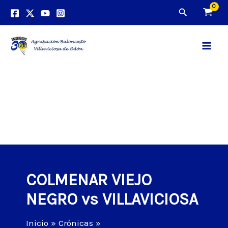
Ir
Buscar
al
contenido
Main
Men
COLMENAR VIEJO
NEGRO vs VILLAVICIOSA
Inicio
Crónicas