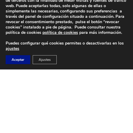
de terceros con la finalidad de medir visitas y fuentes de tráfico
web. Puede aceptarlas todas, solo algunas de ellas o
simplemente las necesarias, configurando sus preferencias a
través del panel de configuración situado a continuación. Para
revocar el consentimiento prestado, pulse el botón “revocar
cookies” instalado a pie de página. Puede consultar nuestra
DIRECCIÓN
política de cookies
política de cookies
para más información.
Camino de Sacedón 15
Puedes configurar qué cookies permites o desactivarlas en los
28670
ajustes
Villaviciosa de Odón (Madrid)
Aceptar
Ajustes
EMAIL
abvo@baloncestoabvo.com
TELÉFONO
916 657 426
© 2024 Agrupación Baloncesto de Villaviciosa de Odón.
Aviso Legal
Política de Privacidad