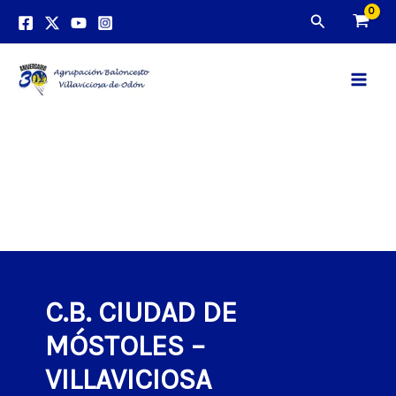
Ir
Buscar
al
contenido
Main
Men
C.B. CIUDAD DE
MÓSTOLES –
VILLAVICIOSA