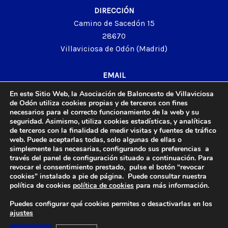
DIRECCIÓN
Camino de Sacedón 15
28670
Villaviciosa de Odón (Madrid)
EMAIL
abvo@baloncestoabvo.com
En este Sitio Web, la Asociación de Baloncesto de Villaviciosa
TELÉFONO
de Odón utiliza cookies propias y de terceros con fines
necesarios para el correcto funcionamiento de la web y su
916 657 426
seguridad. Asimismo, utiliza cookies estadísticas, y analíticas
de terceros con la finalidad de medir visitas y fuentes de tráfico
web. Puede aceptarlas todas, solo algunas de ellas o
simplemente las necesarias, configurando sus preferencias a
© 2024 Agrupación Baloncesto de Villaviciosa de Odón.
través del panel de configuración situado a continuación. Para
revocar el consentimiento prestado, pulse el botón “revocar
Aviso Legal
cookies” instalado a pie de página. Puede consultar nuestra
Política de Privacidad
política de cookies
política de cookies
para más información.
Política de Cookies
Puedes configurar qué cookies permites o desactivarlas en los
Contacto
ajustes
Diseño y Desarrollo web by
Imagar Solutions