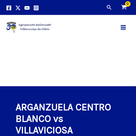
Ir
Buscar
al
contenido
Main
Men
ARGANZUELA CENTRO
BLANCO vs
VILLAVICIOSA