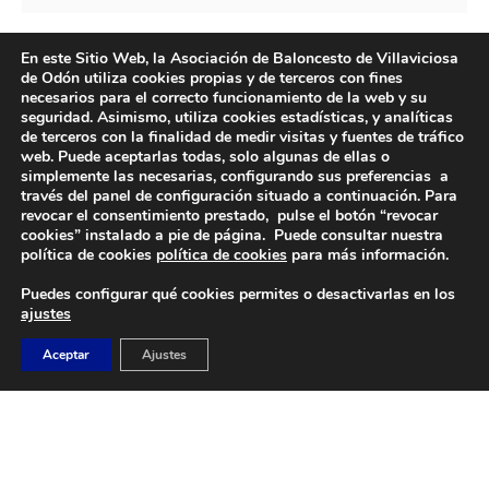
En este Sitio Web, la Asociación de Baloncesto de Villaviciosa
de Odón utiliza cookies propias y de terceros con fines
necesarios para el correcto funcionamiento de la web y su
seguridad. Asimismo, utiliza cookies estadísticas, y analíticas
de terceros con la finalidad de medir visitas y fuentes de tráfico
web. Puede aceptarlas todas, solo algunas de ellas o
simplemente las necesarias, configurando sus preferencias a
través del panel de configuración situado a continuación. Para
revocar el consentimiento prestado, pulse el botón “revocar
cookies” instalado a pie de página. Puede consultar nuestra
DIRECCIÓN
política de cookies
política de cookies
para más información.
Camino de Sacedón 15
Puedes configurar qué cookies permites o desactivarlas en los
28670
ajustes
Villaviciosa de Odón (Madrid)
Aceptar
Ajustes
EMAIL
abvo@baloncestoabvo.com
TELÉFONO
916 657 426