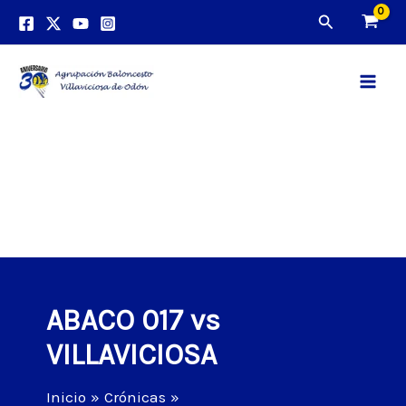
Ir
Buscar
al
contenido
Main
Men
ABACO 017 vs
VILLAVICIOSA
Inicio
Crónicas