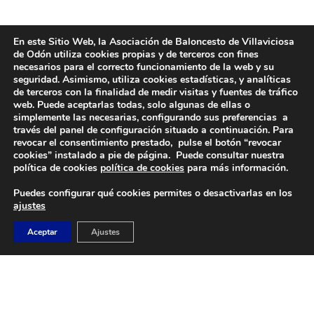
En este Sitio Web, la Asociación de Baloncesto de Villaviciosa
de Odón utiliza cookies propias y de terceros con fines
necesarios para el correcto funcionamiento de la web y su
seguridad. Asimismo, utiliza cookies estadísticas, y analíticas
de terceros con la finalidad de medir visitas y fuentes de tráfico
web. Puede aceptarlas todas, solo algunas de ellas o
simplemente las necesarias, configurando sus preferencias a
través del panel de configuración situado a continuación. Para
revocar el consentimiento prestado, pulse el botón “revocar
DIRECCIÓN
cookies” instalado a pie de página. Puede consultar nuestra
Camino de Sacedón 15
política de cookies
política de cookies
para más información.
28670
Puedes configurar qué cookies permites o desactivarlas en los
Villaviciosa de Odón (Madrid)
ajustes
EMAIL
Aceptar
Ajustes
abvo@baloncestoabvo.com
TELÉFONO
916 657 426