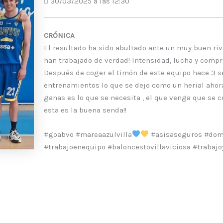
30/03/2025 a las 12:30
CRÓNICA
El resultado ha sido abultado ante un muy buen riva
han trabajado de verdad! Intensidad, lucha y com
Después de coger el timón de este equipo hace 3 se
entrenamientos lo que se dejo como un herial ahora
ganas es lo que se necesita , el que venga que se
esta es la buena senda!!
#goabvo #mareaazulvilla
#asisaseguros #domi
#trabajoenequipo #baloncestovillaviciosa #trabaj