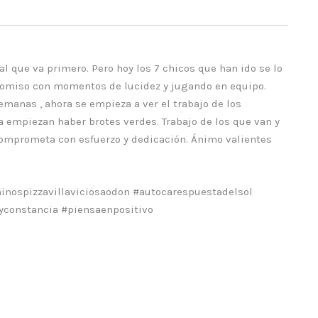
l que va primero. Pero hoy los 7 chicos que han ido se lo
promiso con momentos de lucidez y jugando en equipo.
manas , ahora se empieza a ver el trabajo de los
 empiezan haber brotes verdes. Trabajo de los que van y
 comprometa con esfuerzo y dedicación. Ánimo valientes
nospizzavillaviciosaodon #autocarespuestadelsol
oyconstancia #piensaenpositivo