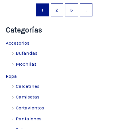
en
la
1
2
3
→
página
de
Categorías
producto
Accesorios
Bufandas
Mochilas
Ropa
Calcetines
Camisetas
Cortavientos
Pantalones