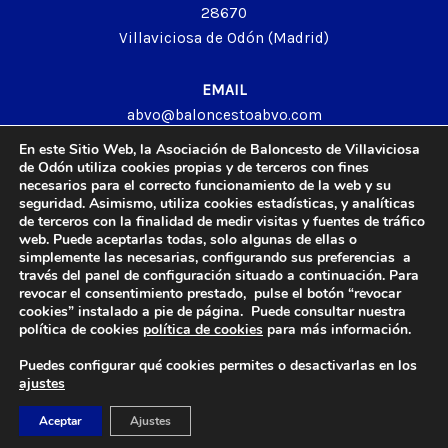
28670
Villaviciosa de Odón (Madrid)
EMAIL
abvo@baloncestoabvo.com
TELÉFONO
En este Sitio Web, la Asociación de Baloncesto de Villaviciosa
916 657 426
de Odón utiliza cookies propias y de terceros con fines
necesarios para el correcto funcionamiento de la web y su
seguridad. Asimismo, utiliza cookies estadísticas, y analíticas
de terceros con la finalidad de medir visitas y fuentes de tráfico
web. Puede aceptarlas todas, solo algunas de ellas o
© 2024 Agrupación Baloncesto de Villaviciosa de Odón.
simplemente las necesarias, configurando sus preferencias a
través del panel de configuración situado a continuación. Para
Aviso Legal
revocar el consentimiento prestado, pulse el botón “revocar
Política de Privacidad
cookies” instalado a pie de página. Puede consultar nuestra
Política de Cookies
política de cookies
política de cookies
para más información.
Contacto
Puedes configurar qué cookies permites o desactivarlas en los
ajustes
Diseño y Desarrollo web by
Imagar Solutions
Company
.
Aceptar
Ajustes