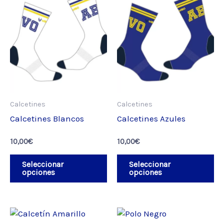
producto
pr
tiene
ti
múltiples
mú
variantes.
va
Las
La
opciones
op
se
se
pueden
pu
Calcetines
Calcetines
elegir
el
en
en
Calcetines Blancos
Calcetines Azules
la
la
10,00
€
10,00
€
página
pá
de
de
Seleccionar
Seleccionar
producto
pr
opciones
opciones
Este