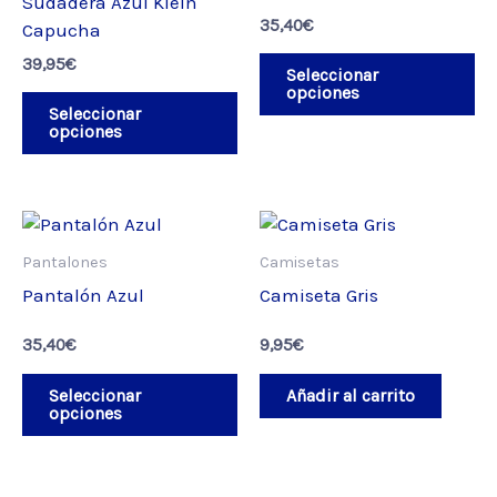
Sudadera Azul Klein
variantes.
va
35,40
€
Capucha
Las
La
39,95
€
opciones
op
Seleccionar
opciones
se
se
Seleccionar
pueden
pu
opciones
elegir
el
en
en
la
la
Este
página
pá
producto
de
de
Pantalones
Camisetas
tiene
producto
pr
Pantalón Azul
Camiseta Gris
múltiples
variantes.
35,40
€
9,95
€
Las
opciones
Seleccionar
Añadir al carrito
opciones
se
pueden
elegir