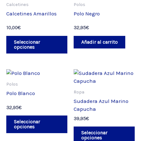
producto
Calcetines
Polos
tiene
Calcetines Amarillos
Polo Negro
múltiples
variantes.
10,00
€
32,95
€
Las
opciones
Seleccionar
Añadir al carrito
opciones
se
pueden
elegir
en
Este
Es
la
producto
pr
Polos
página
tiene
ti
Ropa
Polo Blanco
de
múltiples
mú
Sudadera Azul Marino
producto
variantes.
va
32,95
€
Capucha
Las
La
39,95
€
opciones
op
Seleccionar
opciones
se
se
Seleccionar
pueden
pu
opciones