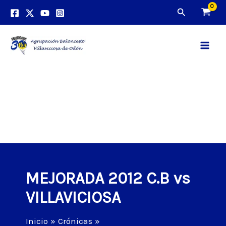
Ir
Buscar
al
contenido
Main
Men
MEJORADA 2012 C.B vs
VILLAVICIOSA
Inicio
Crónicas