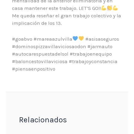
mentalidad de la anterior eliminatoria y en
casa mantener este trabajo. LET’S GO!!
Me queda reseñar el gran trabajo colectivo y la
implicación de los 13.
#goabvo #mareaazulvilla
#asisaseguros
#dominospizzavillaviciosaodon #jarmauto
#autocarespuestadelsol #trabajoenequipo
#baloncestovillaviciosa #trabajoyconstancia
#piensaenpositivo
Relacionados