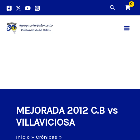
Ir
Buscar
al
contenido
Main
Men
MEJORADA 2012 C.B vs
VILLAVICIOSA
Inicio
Crónicas