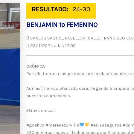
RESULTADO:
24-30
BENJAMIN 1º FEMENINO
CARLOS SASTRE, PABELLON. CALLE FRANCISCO LARG
23/11/2024 a las 12:00
CRÓNICA
Partido frente a las primeras de la clasificación, 
Aun así, hemos plantado cara, llegando a empatar el
nuestras campeonas.
¡¡Bravo chicas!!
#goabvo #mareaazulvilla
#asisaseguros #domi
#30aniversarioabvo #trabajoenequipo #baloncestov