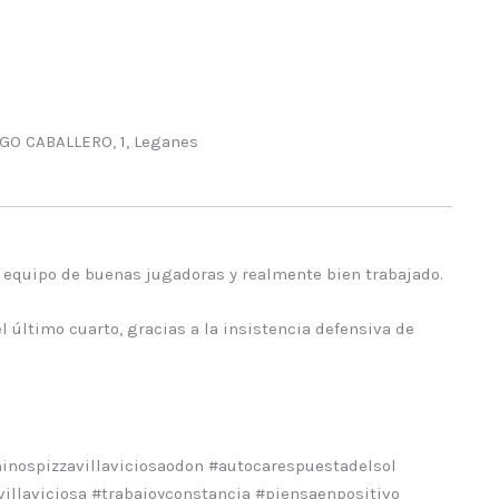
O CABALLERO, 1, Leganes
un equipo de buenas jugadoras y realmente bien trabajado.
 último cuarto, gracias a la insistencia defensiva de
nospizzavillaviciosaodon #autocarespuestadelsol
illaviciosa #trabajoyconstancia #piensaenpositivo