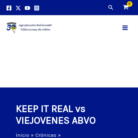
Ir
Buscar
al
contenido
Main
Men
KEEP IT REAL vs
VIEJOVENES ABVO
Inicio
Crónicas