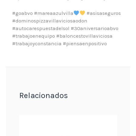
#goabvo #mareaazulvilla
#asisaseguros
#dominospizzavillaviciosaodon
#autocarespuestadelsol #30aniversarioabvo
#trabajoenequipo #baloncestovillaviciosa
#trabajoyconstancia #piensaenpositivo
Relacionados