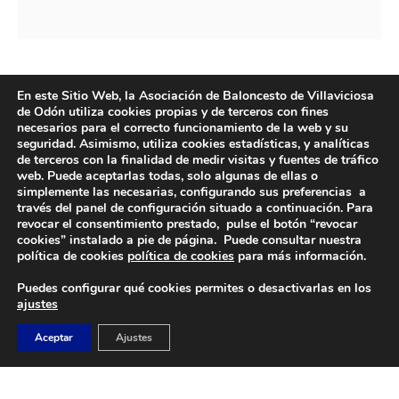
En este Sitio Web, la Asociación de Baloncesto de Villaviciosa
de Odón utiliza cookies propias y de terceros con fines
necesarios para el correcto funcionamiento de la web y su
seguridad. Asimismo, utiliza cookies estadísticas, y analíticas
de terceros con la finalidad de medir visitas y fuentes de tráfico
web. Puede aceptarlas todas, solo algunas de ellas o
simplemente las necesarias, configurando sus preferencias a
través del panel de configuración situado a continuación. Para
revocar el consentimiento prestado, pulse el botón “revocar
DIRECCIÓN
cookies” instalado a pie de página. Puede consultar nuestra
Camino de Sacedón 15
política de cookies
política de cookies
para más información.
28670
Puedes configurar qué cookies permites o desactivarlas en los
Villaviciosa de Odón (Madrid)
ajustes
EMAIL
Aceptar
Ajustes
abvo@baloncestoabvo.com
TELÉFONO