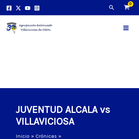
Ir
Buscar
al
contenido
Main
Men
JUVENTUD ALCALA vs
VILLAVICIOSA
Inicio
Crónicas