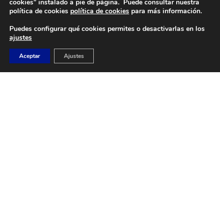
cookies” instalado a pie de página. Puede consultar nuestra
Camino de Sacedón 15
política de cookies
política de cookies
para más información.
28670
Puedes configurar qué cookies permites o desactivarlas en los
Villaviciosa de Odón (Madrid)
ajustes
EMAIL
Aceptar
Ajustes
abvo@baloncestoabvo.com
TELÉFONO
916 657 426
© 2024 Agrupación Baloncesto de Villaviciosa de Odón.
Aviso Legal
Política de Privacidad
Política de Cookies
Contacto
Diseño y Desarrollo web by
Imagar Solutions
Company
.