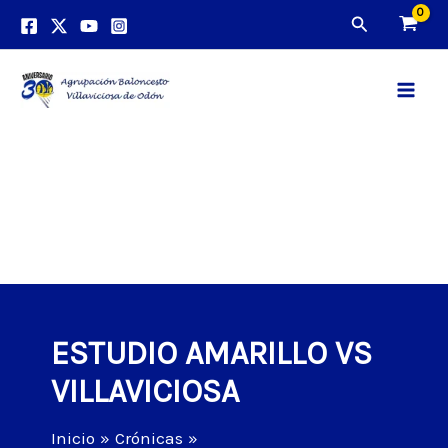
Ir
Buscar
al
contenido
Main
Men
ESTUDIO AMARILLO VS
VILLAVICIOSA
Inicio
Crónicas