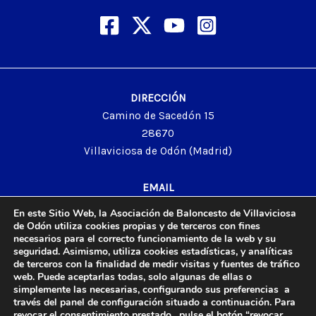
DIRECCIÓN
Camino de Sacedón 15
28670
Villaviciosa de Odón (Madrid)
EMAIL
abvo@baloncestoabvo.com
En este Sitio Web, la Asociación de Baloncesto de Villaviciosa
TELÉFONO
de Odón utiliza cookies propias y de terceros con fines
necesarios para el correcto funcionamiento de la web y su
916 657 426
seguridad. Asimismo, utiliza cookies estadísticas, y analíticas
de terceros con la finalidad de medir visitas y fuentes de tráfico
web. Puede aceptarlas todas, solo algunas de ellas o
simplemente las necesarias, configurando sus preferencias a
© 2024 Agrupación Baloncesto de Villaviciosa de Odón.
través del panel de configuración situado a continuación. Para
revocar el consentimiento prestado, pulse el botón “revocar