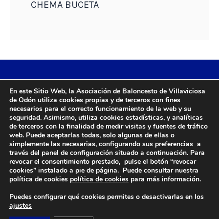
CHEMA BUCETA
En este Sitio Web, la Asociación de Baloncesto de Villaviciosa
de Odón utiliza cookies propias y de terceros con fines
necesarios para el correcto funcionamiento de la web y su
seguridad. Asimismo, utiliza cookies estadísticas, y analíticas
de terceros con la finalidad de medir visitas y fuentes de tráfico
web. Puede aceptarlas todas, solo algunas de ellas o
DIRECCIÓN
simplemente las necesarias, configurando sus preferencias a
través del panel de configuración situado a continuación. Para
Camino de Sacedón 15
revocar el consentimiento prestado, pulse el botón “revocar
28670
cookies” instalado a pie de página. Puede consultar nuestra
Villaviciosa de Odón (Madrid)
política de cookies
política de cookies
para más información.
Puedes configurar qué cookies permites o desactivarlas en los
EMAIL
ajustes
abvo@baloncestoabvo.com