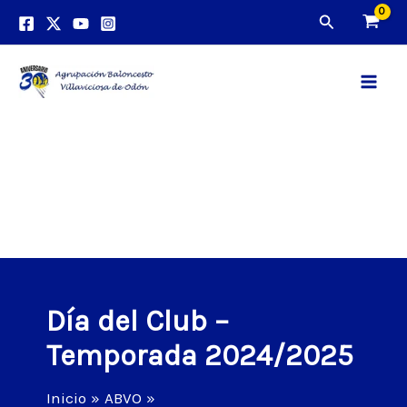
Ir
Buscar
al
contenido
Main
Men
Día del Club –
Temporada 2024/2025
Inicio
ABVO