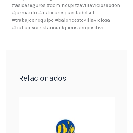
#asisaseguros #dominospizzavillaviciosaodon
#jarmauto #autocarespuestadelsol
#trabajoenequipo #baloncestovillaviciosa
#trabajoyconstancia #piensaenpositivo
Relacionados