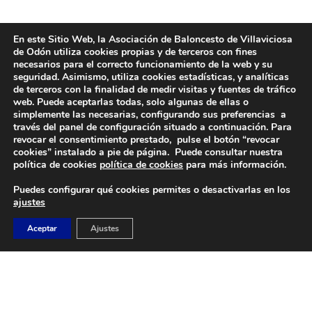
En este Sitio Web, la Asociación de Baloncesto de Villaviciosa
de Odón utiliza cookies propias y de terceros con fines
necesarios para el correcto funcionamiento de la web y su
seguridad. Asimismo, utiliza cookies estadísticas, y analíticas
de terceros con la finalidad de medir visitas y fuentes de tráfico
web. Puede aceptarlas todas, solo algunas de ellas o
simplemente las necesarias, configurando sus preferencias a
través del panel de configuración situado a continuación. Para
revocar el consentimiento prestado, pulse el botón “revocar
DIRECCIÓN
cookies” instalado a pie de página. Puede consultar nuestra
Camino de Sacedón 15
política de cookies
política de cookies
para más información.
28670
Puedes configurar qué cookies permites o desactivarlas en los
Villaviciosa de Odón (Madrid)
ajustes
EMAIL
Aceptar
Ajustes
abvo@baloncestoabvo.com
TELÉFONO
916 657 426