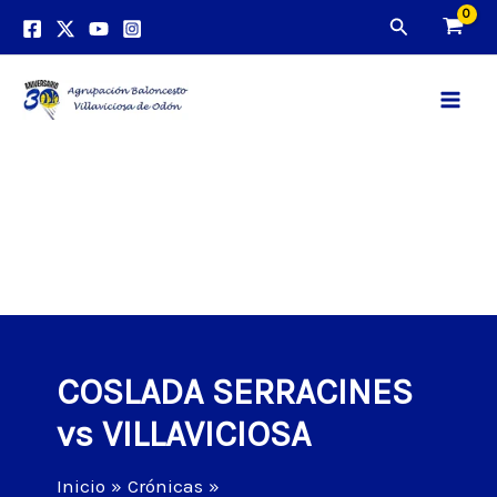
Ir
Buscar
al
contenido
Main
Men
COSLADA SERRACINES
vs VILLAVICIOSA
Inicio
Crónicas