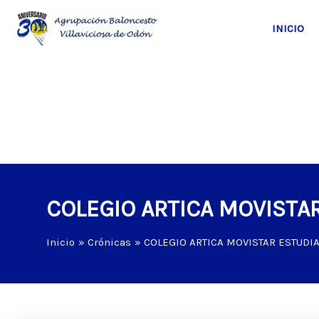
Ir
al
INICIO
contenido
COLEGIO ARTICA MOVISTAR
Inicio
Crónicas
COLEGIO ARTICA MOVISTAR ESTUDIA