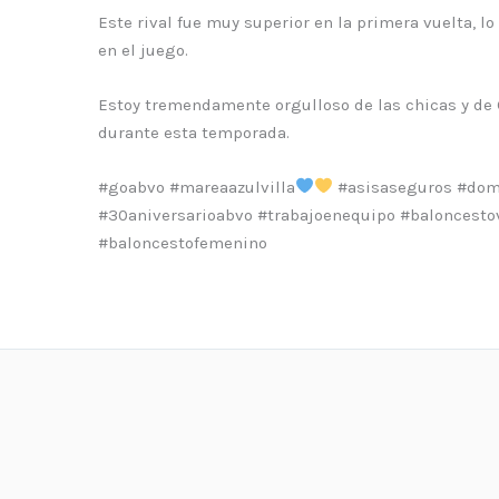
Este rival fue muy superior en la primera vuelta, l
en el juego.
Estoy tremendamente orgulloso de las chicas y de 
durante esta temporada.
#goabvo #mareaazulvilla
#asisaseguros #domi
#30aniversarioabvo #trabajoenequipo #baloncestov
#baloncestofemenino