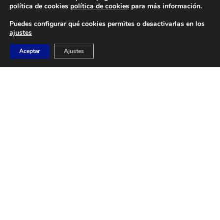
Camino de Sacedón 15
política de cookies
política de cookies
para más información.
28670
Puedes configurar qué cookies permites o desactivarlas en los
Villaviciosa de Odón (Madrid)
ajustes
EMAIL
Aceptar
Ajustes
abvo@baloncestoabvo.com
TELÉFONO
916 657 426
© 2024 Agrupación Baloncesto de Villaviciosa de Odón.
Aviso Legal
Política de Privacidad
Política de Cookies
Contacto
Diseño y Desarrollo web by
Imagar Solutions
Company
.