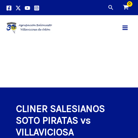
Ir
Buscar
al
contenido
Main
Men
CLINER SALESIANOS
SOTO PIRATAS vs
VILLAVICIOSA