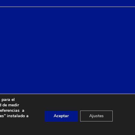
 para el
d de medir
referencias a
ca de Cookies
Contacto
es” instalado a
Aceptar
Ajustes