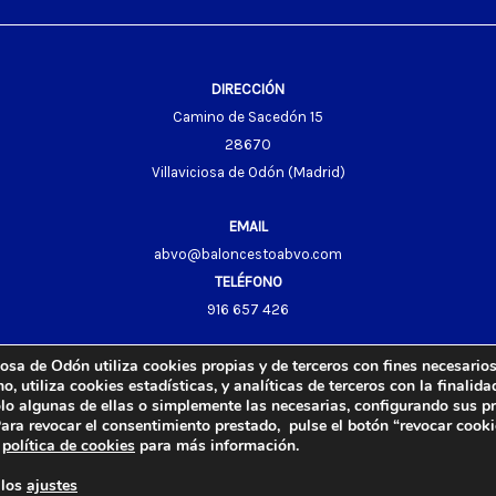
DIRECCIÓN
Camino de Sacedón 15
28670
Villaviciosa de Odón (Madrid)
EMAIL
abvo@baloncestoabvo.com
TELÉFONO
916 657 426
osa de Odón utiliza cookies propias y de terceros con fines necesarios
 utiliza cookies estadísticas, y analíticas de terceros con la finalida
solo algunas de ellas o simplemente las necesarias, configurando sus p
cesto de Villaviciosa de Odón.
Aviso Legal
Política de Privacidad
Políti
Para revocar el consentimiento prestado, pulse el botón “revocar cooki
s
política de cookies
para más información.
Diseño y Desarrollo web by
Imagar Solutions Company
.
 los
ajustes