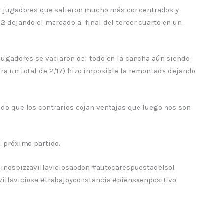
los jugadores que salieron mucho más concentrados y
12 dejando el marcado al final del tercer cuarto en un
jugadores se vaciaron del todo en la cancha aún siendo
para un total de 2/17) hizo imposible la remontada dejando
do que los contrarios cojan ventajas que luego nos son
l próximo partido.
nospizzavillaviciosaodon #autocarespuestadelsol
illaviciosa #trabajoyconstancia #piensaenpositivo