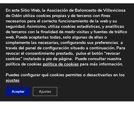
En este Sitio Web, la Asociación de Baloncesto de Villaviciosa
de Odón utiliza cookies propias y de terceros con fines
necesarios para el correcto funcionamiento de la web y su
seguridad. Asimismo, utiliza cookies estadísticas, y analíticas
de terceros con la finalidad de medir visitas y fuentes de tráfico
web. Puede aceptarlas todas, solo algunas de ellas o
simplemente las necesarias, configurando sus preferencias a
través del panel de configuración situado a continuación. Para
revocar el consentimiento prestado, pulse el botón “revocar
cookies” instalado a pie de página. Puede consultar nuestra
DIRECCIÓN
política de cookies
política de cookies
para más información.
Camino de Sacedón 15
Puedes configurar qué cookies permites o desactivarlas en los
28670
ajustes
Villaviciosa de Odón (Madrid)
Aceptar
Ajustes
EMAIL
abvo@baloncestoabvo.com
TELÉFONO
916 657 426