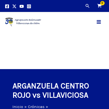
Ir
Buscar
al
contenido
Main
Men
ARGANZUELA CENTRO
ROJO vs VILLAVICIOSA
Inicio
Crónicas