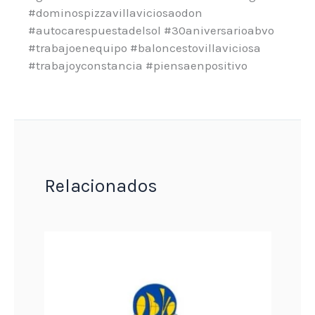
#dominospizzavillaviciosaodon
#autocarespuestadelsol #30aniversarioabvo
#trabajoenequipo #baloncestovillaviciosa
#trabajoyconstancia #piensaenpositivo
Relacionados