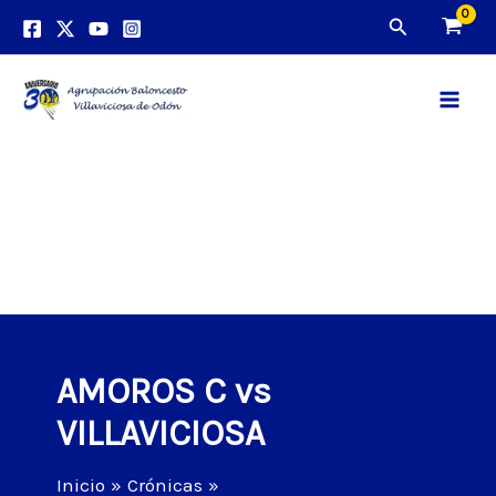
Ir
Buscar
al
contenido
Main
Men
AMOROS C vs
VILLAVICIOSA
Inicio
Crónicas