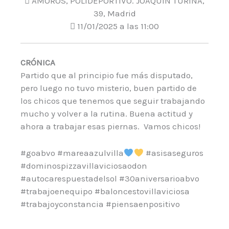
AMOROS, POLIDEPORTIVO. JOAQUIN TURINA,
39, Madrid
11/01/2025 a las 11:00
CRÓNICA
Partido que al principio fue más disputado,
pero luego no tuvo misterio, buen partido de
los chicos que tenemos que seguir trabajando
mucho y volver a la rutina. Buena actitud y
ahora a trabajar esas piernas. Vamos chicos!
#goabvo #mareaazulvilla
#asisaseguros
#dominospizzavillaviciosaodon
#autocarespuestadelsol #30aniversarioabvo
#trabajoenequipo #baloncestovillaviciosa
#trabajoyconstancia #piensaenpositivo