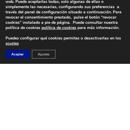
web. Puede aceptarlas todas, solo algunas de ellas o
simplemente las necesarias, configurando sus preferencias a
través del panel de configuración situado a continuación. Para
revocar el consentimiento prestado, pulse el botón “revocar
DIRECCIÓN
cookies” instalado a pie de página. Puede consultar nuestra
Camino de Sacedón 15
política de cookies
política de cookies
para más información.
28670
Puedes configurar qué cookies permites o desactivarlas en los
Villaviciosa de Odón (Madrid)
ajustes
EMAIL
Aceptar
Ajustes
abvo@baloncestoabvo.com
TELÉFONO
916 657 426
© 2024 Agrupación Baloncesto de Villaviciosa de Odón.
Aviso Legal
Política de Privacidad
Política de Cookies
Contacto