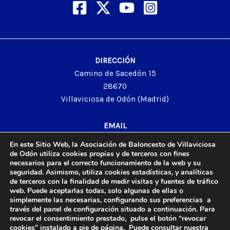
DIRECCIÓN
Camino de Sacedón 15
28670
Villaviciosa de Odón (Madrid)
EMAIL
abvo@baloncestoabvo.com
En este Sitio Web, la Asociación de Baloncesto de Villaviciosa
TELÉFONO
de Odón utiliza cookies propias y de terceros con fines
necesarios para el correcto funcionamiento de la web y su
916 657 426
seguridad. Asimismo, utiliza cookies estadísticas, y analíticas
de terceros con la finalidad de medir visitas y fuentes de tráfico
web. Puede aceptarlas todas, solo algunas de ellas o
simplemente las necesarias, configurando sus preferencias a
© 2024 Agrupación Baloncesto de Villaviciosa de Odón.
través del panel de configuración situado a continuación. Para
revocar el consentimiento prestado, pulse el botón “revocar
Aviso Legal
cookies” instalado a pie de página. Puede consultar nuestra