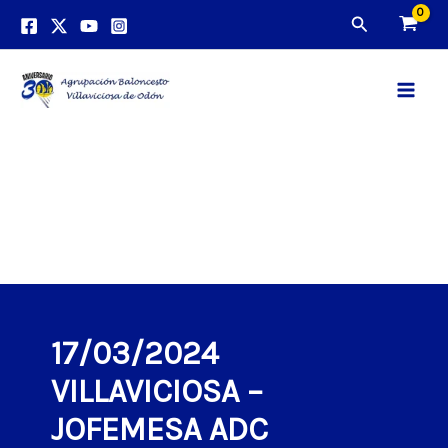
Ir
Buscar
al
contenido
Main
Men
17/03/2024
VILLAVICIOSA –
JOFEMESA ADC