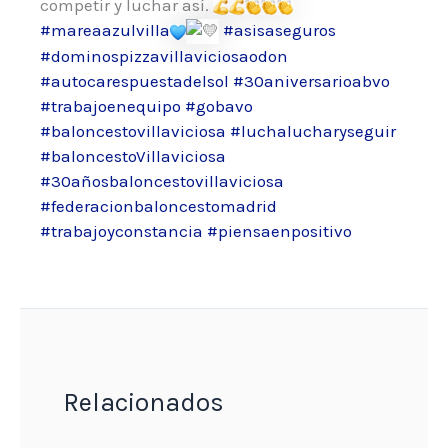
competir y luchar así.
#mareaazulvilla
#asisaseguros
#dominospizzavillaviciosaodon
#autocarespuestadelsol
#30aniversarioabvo
#trabajoenequipo
#gobavo
#baloncestovillaviciosa
#luchalucharyseguir
#baloncestoVillaviciosa
#30añosbaloncestovillaviciosa
#federacionbaloncestomadrid
#trabajoyconstancia
#piensaenpositivo
Relacionados