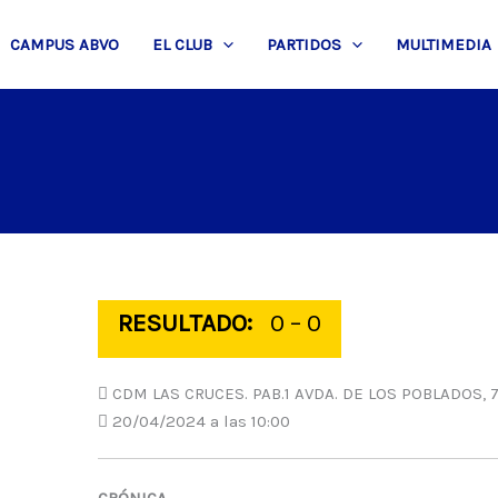
CAMPUS ABVO
EL CLUB
PARTIDOS
MULTIMEDIA
RESULTADO:
0 – 0
CDM LAS CRUCES. PAB.1 AVDA. DE LOS POBLADOS, 7
20/04/2024 a las 10:00
CRÓNICA