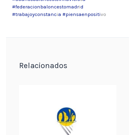
#federacionbaloncestomadr
i
d
#trabajoyconstanc
i
a #piensaenpositi
vo
Relacionados