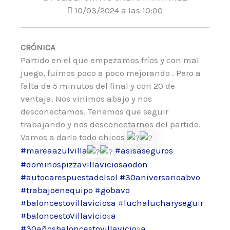
10/03/2024 a las 10:00
CRÓNICA
Partido en el que empezamos fríos y con mal
juego, fuimos poco a poco mejorando . Pero a
falta de 5 minutos del final y con 20 de
ventaja. Nos vinimos abajo y nos
desconectamos. Tenemos que seguir
trabajando y nos desconectarnos del partido.
Vamos a darlo todo chicos
#mareaazulvilla
#asisaseguros
#dominospizzavillaviciosaodon
#autocarespuestadelsol
#30aniversarioabvo
#trabajoenequipo
#gobavo
#baloncestovillaviciosa
#luchalucharysegu
i
r
#baloncestoVillavicio
s
a
#30añosbaloncestovillavicio
s
a