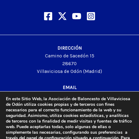
DIRECCIÓN
Camino de Sacedón 15
28670
Villaviciosa de Odón (Madrid)
EMAIL
abvo@baloncestoabvo.com
En este Sitio Web, la Asociación de Baloncesto de Villaviciosa
TELÉFONO
de Odón utiliza cookies propias y de terceros con fines
necesarios para el correcto funcionamiento de la web y su
916 657 426
seguridad. Asimismo, utiliza cookies estadísticas, y analíticas
de terceros con la finalidad de medir visitas y fuentes de tráfico
web. Puede aceptarlas todas, solo algunas de ellas o
simplemente las necesarias, configurando sus preferencias a
© 2024 Agrupación Baloncesto de Villaviciosa de Odón.
través del panel de configuración situado a continuación. Para